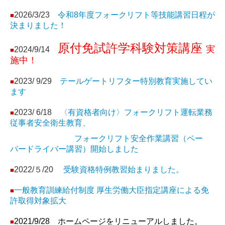
2026/3/23
令和8年度フォークリフト等技能講習日程が
■
決まりました！
原付免試許学科験対策講座
実
2024/9/14
■
施中！
2023/ 9/29
テールゲートリフター特別教育実施してい
■
ます
2023/ 6/18
〈有資格者向け〉フォークリフト運転業務
■
従事者安全衛生教育、
フォークリフト安全作業講習（ペー
パードライバー講習）開始しました
2022/５/20
受験資格特例教習始まりました。
■
一般教育訓練給付制度 厚生労働大臣指定講座による免
■
許取得対象拡大
2021/9/28 ホームページをリニューアルしました。
■