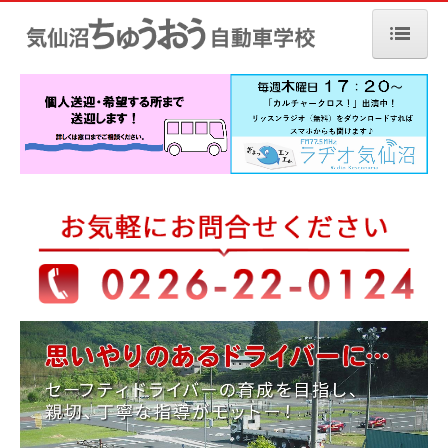
ホーム
教習案内
教習料金
よくある質問
各種講習のご案内
技能講習
交通安全講習
特別教育・特例教習
教育訓練給付制度